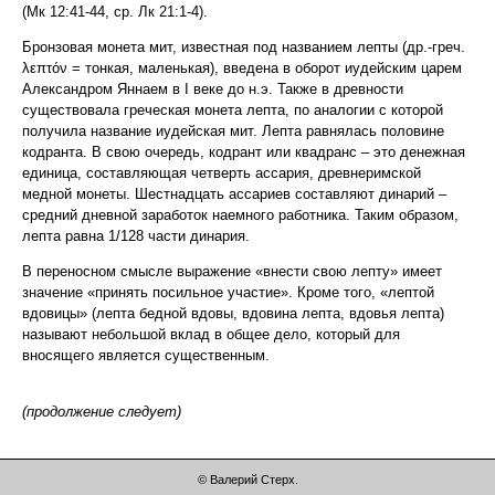
(Мк 12:41-44, ср. Лк 21:1-4).
Бронзовая монета мит, известная под названием лепты (др.-греч.
λεπτόν = тонкая, маленькая), введена в оборот иудейским царем
Александром Яннаем в I веке до н.э. Также в древности
существовала греческая монета лепта, по аналогии с которой
получила название иудейская мит. Лепта равнялась половине
кодранта. В свою очередь, кодрант или квадранс – это денежная
единица, составляющая четверть ассария, древнеримской
медной монеты. Шестнадцать ассариев составляют динарий –
средний дневной заработок наемного работника. Таким образом,
лепта равна 1/128 части динария.
В переносном смысле выражение «внести свою лепту» имеет
значение «принять посильное участие». Кроме того, «лептой
вдовицы» (лепта бедной вдовы, вдовина лепта, вдовья лепта)
называют небольшой вклад в общее дело, который для
вносящего является существенным.
(продолжение следует)
© Валерий Стерх.