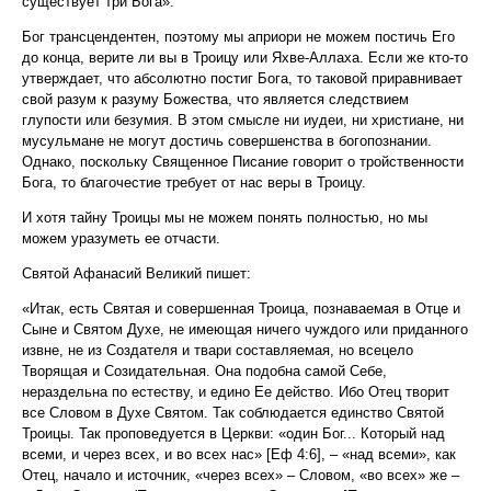
существует три Бога».
Бог трансцендентен, поэтому мы априори не можем постичь Его
до конца, верите ли вы в Троицу или Яхве-Аллаха. Если же кто-то
утверждает, что абсолютно постиг Бога, то таковой приравнивает
свой разум к разуму Божества, что является следствием
глупости или безумия. В этом смысле ни иудеи, ни христиане, ни
мусульмане не могут достичь совершенства в богопознании.
Однако, поскольку Священное Писание говорит о тройственности
Бога, то благочестие требует от нас веры в Троицу.
И хотя тайну Троицы мы не можем понять полностью, но мы
можем уразуметь ее отчасти.
Святой Афанасий Великий пишет:
«Итак, есть Святая и совершенная Троица, познаваемая в Отце и
Сыне и Святом Духе, не имеющая ничего чуждого или приданного
извне, не из Создателя и твари составляемая, но всецело
Творящая и Созидательная. Она подобна самой Себе,
нераздельна по естеству, и едино Ее действо. Ибо Отец творит
все Словом в Духе Святом. Так соблюдается единство Святой
Троицы. Так проповедуется в Церкви: «один Бог... Который над
всеми, и через всех, и во всех нас» [Еф 4:6], – «над всеми», как
Отец, начало и источник, «через всех» – Словом, «во всех» же –