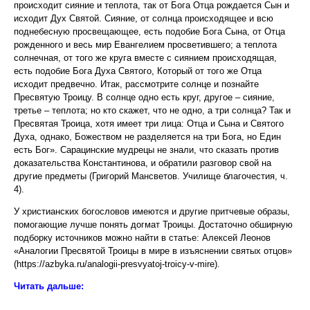
происходит сияние и теплота, так от Бога Отца рождается Сын и
исходит Дух Святой. Сияние, от солнца происходящее и всю
поднебесную просвещающее, есть подобие Бога Сына, от Отца
рожденного и весь мир Евангелием просветившего; а теплота
солнечная, от того же круга вместе с сиянием происходящая,
есть подобие Бога Духа Святого, Который от того же Отца
исходит предвечно. Итак, рассмотрите солнце и познайте
Пресвятую Троицу. В солнце одно есть круг, другое – сияние,
третье – теплота; но кто скажет, что не одно, а три солнца? Так и
Пресвятая Троица, хотя имеет три лица: Отца и Сына и Святого
Духа, однако, Божеством не разделяется на три Бога, но Един
есть Бог». Сарацинские мудрецы не знали, что сказать против
доказательства Константинова, и обратили разговор свой на
другие предметы (Григорий Мансветов. Училище благочестия, ч.
4).
У христианских богословов имеются и другие притчевые образы,
помогающие лучше понять догмат Троицы. Достаточно обширную
подборку источников можно найти в статье: Алексей Леонов
«Аналогии Пресвятой Троицы в мире в изъяснении святых отцов»
(https://azbyka.ru/analogii-presvyatoj-troicy-v-mire).
Читать дальше: