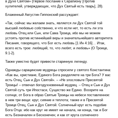
в Духе Святом» (Первое послание к Серапиону [Против
хулителей, утверждающих, что Дух Святый есть тварь], 28).
Блаженный Августин Гиппонский рассуждает:
«Так, сейчас мы желаем знать, является ли Дух Святой той
высшей любовью собственно, и что если нет, то есть ли эта
любовь Отец или Сын, или Сама Троица, ибо мы не можем
устоять против истиннейшей веры и значительнейшего авторитета
Писания, говорящего, что Бог есть любовь [1 Ин 4:16]… Итак,
всего есть трое: любящий, то, что любят, и любовь» (О Троице,
9.1-2).
Также уместно будет привести старинную легенду.
Однажды сарацинские мудрецы спросили у святого Константина:
«Как вы, христиане, Единого Бога разделяете на три Бога? У вас
есть Отец, Сын и Дух Святой». – «Не злословьте Пресвятой
Троицы! – отвечал богодухновенный мудрец. – Отец и Сын и Дух
Святой суть три Ипостаси, Существо же Едино. Воззрите на
солнце, от Бога в образ Святые Троицы на небеси поставленное:
в нем три вещи: круг, сияние и теплота; также и в Пресвятой
Троице Отец, Сын и Дух Святой. Солнечный круг есть подобие
Бога Отца: ибо как круг не имеет ни начала, ни конца, так и Бог
есть Безначален и Бесконечен; и как от круга солнечного