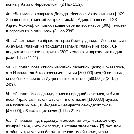
война у Авии с Иеровоамом» (2 Пар 13:2).
4a. «Вот имена храбрых у Давида: Исбосеф Ахаманитянин [LXX:
Хананеянин], главный из трех [Tanakh: Адино Зцниянин; LXX:
Адино Асхона]; он поднял копье свое на восемьсот [800] человек
и поразил их в один раз» (2 Цар 23:8).
4b. «И вот число храбрых, которые были у Давида: Иесваал, сын
Ахамани, главный из тридцати [Tanakh: главный из трех]. Он
поднял копье свое на триста [300] человек и поразил их в один
раз» (1 Пар 11:11).
5a. «И подал Иоав список народной переписи царю; и оказалось,
что Израильтян было восемьсот тысяч [800000] мужей сильных,
способных к войне, а Иудеян пятьсот тысяч [500000]» (2 Цар
24:9).
5b. «И подал Иоав Давиду список народной переписи, и было
всех Израильтян тысяча тысяч, и сто тысяч [1100000] мужей,
обнажающих меч, и Иудеев – четыреста семьдесят тысяч
[470000], обнажающих меч» (1 Пар 21:5).
6a. «И пришел Гад к Давиду, и возвестил ему, и сказал ему:
избирай себе, быть ли голоду в стране твоей семь [7] лет, или
чтобы ты три месяца бегал от неприятелей твоих, и они