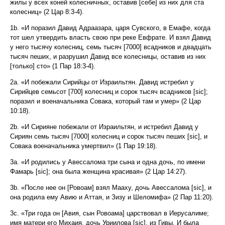
жилы у всех коней колесничных, оставив [себе] из них для ста
колесниц» (2 Цар 8:3-4).
1b. «И поразил Давид Адраазара, царя Сувского, в Емафе, когда
тот шел утвердить власть свою при реке Евфрате. И взял Давид
у него тысячу колесниц, семь тысяч [7000] всадников и двадцать
тысяч пеших, и разрушил Давид все колесницы, оставив из них
[только] сто» (1 Пар 18:3-4).
2a. «И побежали Сирийцы от Израильтян. Давид истребил у
Сирийцев семьсот [700] колесниц и сорок тысяч всадников [sic];
поразил и военачальника Совака, который там и умер» (2 Цар
10:18).
2b. «И Сирияне побежали от Израильтян, и истребил Давид у
Сириян семь тысяч [7000] колесниц и сорок тысяч пеших [sic], и
Совака военачальника умертвил» (1 Пар 19:18).
3a. «И родились у Авессалома три сына и одна дочь, по имени
Фамарь [sic]; она была женщина красивая» (2 Цар 14:27).
3b. «После нее он [Ровоам] взял Мааху, дочь Авессалома [sic], и
она родила ему Авию и Аттая, и Зизу и Шеломифа» (2 Пар 11:20).
3c. «Три года он [Авия, сын Ровоама] царствовал в Иерусалиме;
имя матери его Михаия, дочь Уриилова [sic], из Гивы. И была