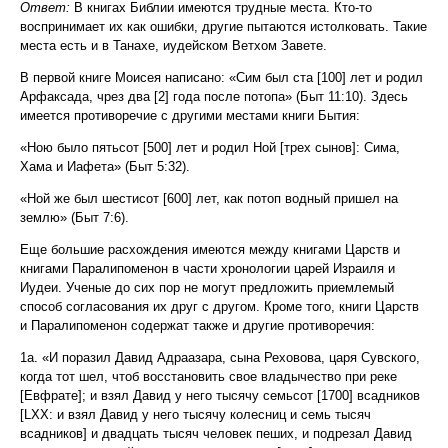
Ответ:
В книгах Библии имеются трудные места. Кто-то
воспринимает их как ошибки, другие пытаются истолковать. Такие
места есть и в Танахе, иудейском Ветхом Завете.
В первой книге Моисея написано: «Сим был ста [100] лет и родил
Арфаксада, чрез два [2] года после потопа» (Быт 11:10). Здесь
имеется противоречие с другими местами книги Бытия:
«Ною было пятьсот [500] лет и родил Ной [трех сынов]: Сима,
Хама и Иафета» (Быт 5:32).
«Ной же был шестисот [600] лет, как потоп водный пришел на
землю» (Быт 7:6).
Еще большие расхождения имеются между книгами Царств и
книгами Паралипоменон в части хронологии царей Израиля и
Иудеи. Ученые до сих пор не могут предложить приемлемый
способ согласования их друг с другом. Кроме того, книги Царств
и Паралипоменон содержат также и другие противоречия:
1a. «И поразил Давид Адраазара, сына Реховова, царя Сувского,
когда тот шел, чтоб восстановить свое владычество при реке
[Евфрате]; и взял Давид у него тысячу семьсот [1700] всадников
[LXX: и взял Давид у него тысячу колесниц и семь тысяч
всадников] и двадцать тысяч человек пеших, и подрезал Давид