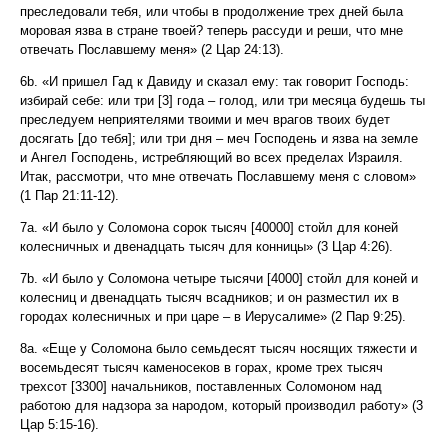
преследовали тебя, или чтобы в продолжение трех дней была
моровая язва в стране твоей? теперь рассуди и реши, что мне
отвечать Пославшему меня» (2 Цар 24:13).
6b. «И пришел Гад к Давиду и сказал ему: так говорит Господь:
избирай себе: или три [3] года – голод, или три месяца будешь ты
преследуем неприятелями твоими и меч врагов твоих будет
досягать [до тебя]; или три дня – меч Господень и язва на земле
и Ангел Господень, истребляющий во всех пределах Израиля.
Итак, рассмотри, что мне отвечать Пославшему меня с словом»
(1 Пар 21:11-12).
7a. «И было у Соломона сорок тысяч [40000] стойл для коней
колесничных и двенадцать тысяч для конницы» (3 Цар 4:26).
7b. «И было у Соломона четыре тысячи [4000] стойл для коней и
колесниц и двенадцать тысяч всадников; и он разместил их в
городах колесничных и при царе – в Иерусалиме» (2 Пар 9:25).
8a. «Еще у Соломона было семьдесят тысяч носящих тяжести и
восемьдесят тысяч каменосеков в горах, кроме трех тысяч
трехсот [3300] начальников, поставленных Соломоном над
работою для надзора за народом, который производил работу» (3
Цар 5:15-16).